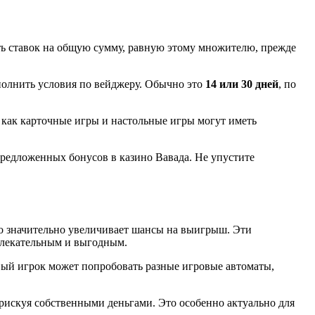
ать ставок на общую сумму, равную этому множителю, прежде
полнить условия по вейджеру. Обычно это
14 или 30 дней
, по
я как карточные игры и настольные игры могут иметь
редложенных бонусов в казино Вавада. Не упустите
то значительно увеличивает шансы на выигрыш. Эти
влекательным и выгодным.
вый игрок может попробовать разные игровые автоматы,
 рискуя собственными деньгами. Это особенно актуально для