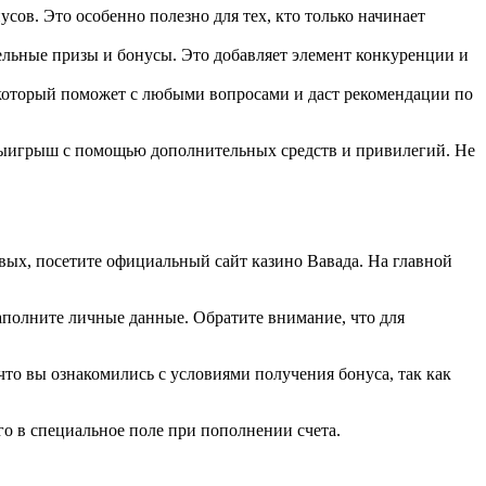
сов. Это особенно полезно для тех, кто только начинает
ельные призы и бонусы. Это добавляет элемент конкуренции и
 который поможет с любыми вопросами и даст рекомендации по
 выигрыш с помощью дополнительных средств и привилегий. Не
вых, посетите официальный сайт казино Вавада. На главной
аполните личные данные. Обратите внимание, что для
что вы ознакомились с условиями получения бонуса, так как
его в специальное поле при пополнении счета.