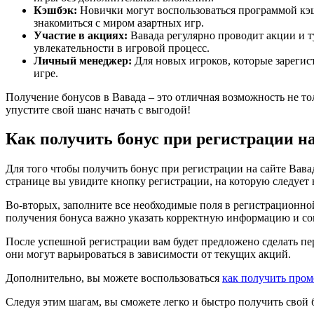
Кэшбэк:
Новички могут воспользоваться программой кэшб
знакомиться с миром азартных игр.
Участие в акциях:
Вавада регулярно проводит акции и т
увлекательности в игровой процесс.
Личный менеджер:
Для новых игроков, которые зарегис
игре.
Получение бонусов в Вавада – это отличная возможность не 
упустите свой шанс начать с выгодой!
Как получить бонус при регистрации на
Для того чтобы получить бонус при регистрации на сайте Вава
странице вы увидите кнопку регистрации, на которую следует 
Во-вторых, заполните все необходимые поля в регистрационно
получения бонуса важно указать корректную информацию и сог
После успешной регистрации вам будет предложено сделать пер
они могут варьироваться в зависимости от текущих акций.
Дополнительно, вы можете воспользоваться
как получить пром
Следуя этим шагам, вы сможете легко и быстро получить свой б