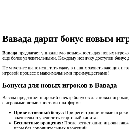
Вавада дарит бонус новым иг
Вавада
предлагает уникальную возможность для новых игроко
еще более увлекательными. Каждому новичку доступен
бонус 
Не упустите шанс испытать удачу в наших захватывающих игра
игровой процесс с максимальными преимуществами!
Бонусы для новых игроков в Вавада
Вавада предлагает широкий спектр бонусов для новых игроков,
с игровыми возможностями платформы.
Приветственный бонус:
При регистрации новые игроки 
значительно увеличить стартовый капитал.
Бесплатные вращения:
После регистрации игроки также
игры без дополнительных вложений.