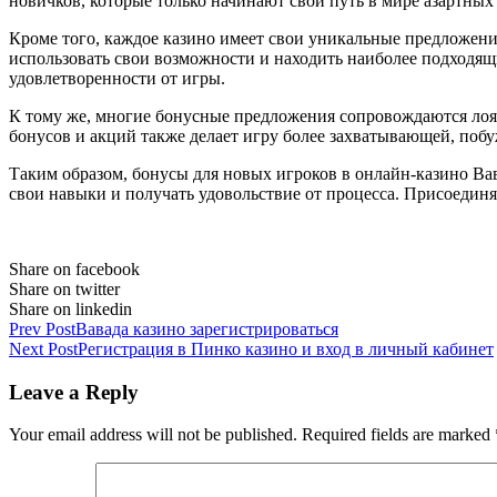
новичков, которые только начинают свой путь в мире азартных 
Кроме того, каждое казино имеет свои уникальные предложени
использовать свои возможности и находить наиболее подходящ
удовлетворенности от игры.
К тому же, многие бонусные предложения сопровождаются лоя
бонусов и акций также делает игру более захватывающей, побу
Таким образом, бонусы для новых игроков в онлайн-казино Вав
свои навыки и получать удовольствие от процесса. Присоединя
Share on facebook
Share on twitter
Share on linkedin
Prev Post
Вавада казино зарегистрироваться
Next Post
Регистрация в Пинко казино и вход в личный кабинет
Leave a Reply
Your email address will not be published.
Required fields are marked