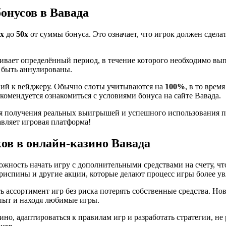
онусов в Вавада
x
до
50x
от суммы бонуса. Это означает, что игрок должен сдел
ливает определённый период, в течение которого необходимо вы
 быть аннулированы.
ний к вейджеру. Обычно слоты учитываются на
100%
, в то врем
омендуется ознакомиться с условиями бонуса на сайте Вавада.
я получения реальных выигрышей и успешного использования п
авляет игровая платформа!
ов в онлайн-казино Вавада
ожность начать игру с дополнительными средствами на счету, ч
риспины и другие акции, которые делают процесс игры более у
 ассортимент игр без риска потерять собственные средства. Но
пыт и находя любимые игры.
о, адаптироваться к правилам игр и разработать стратегии, не