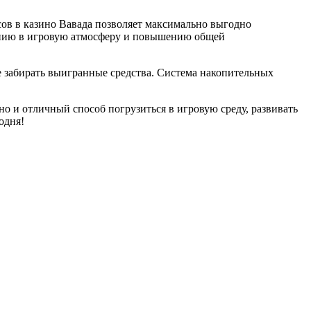
сов в казино Вавада позволяет максимально выгодно
жению в игровую атмосферу и повышению общей
 забирать выигранные средства. Система накопительных
но и отличный способ погрузиться в игровую среду, развивать
одня!