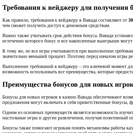
Требования к вейджеру для получения б
Как правило, требования к вейджеру в Вавада составляют от
30
чем сможет получить доступ к денежным средствам.
Важно также учитывать срок действия бонуса. Вавада устанав
истечении которого бонус и все накопленные выигрыши могут
К тому же, не все игры учитываются при выполнении требова
значительно меньший процент. Поэтому перед началом игры рек
Выполнение требований к вейджеру – это ключевой момент дл
возможность использовать все преимущества, которые предост
Преимущества бонусов для новых игрок
Бонусы для новых игроков в казино Вавада обеспечивают возм
предложения могут включать в себя приветственные бонусы, ф
Одним из основных преимуществ является возможность изучить
настольные игры и другие развлечения, получая позитивный о
Бонусы также помогают игрокам понять механизмы работы казин