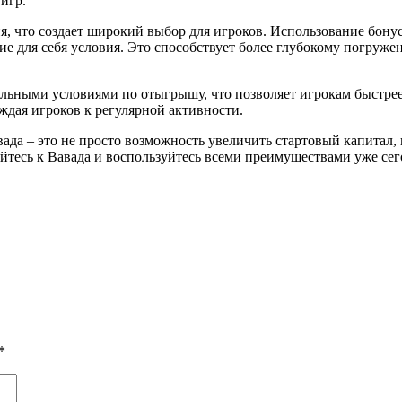
игр.
я, что создает широкий выбор для игроков. Использование бону
ие для себя условия. Это способствует более глубокому погру
льными условиями по отыгрышу, что позволяет игрокам быстрее
ждая игроков к регулярной активности.
ада – это не просто возможность увеличить стартовый капитал, 
йтесь к Вавада и воспользуйтесь всеми преимуществами уже сег
*