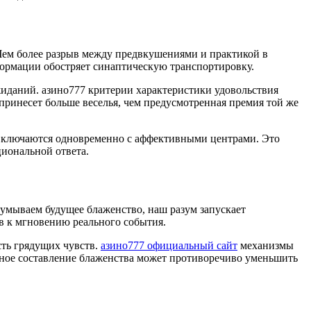
м более разрыв между предвкушениями и практикой в
формации обостряет синаптическую транспортировку.
жиданий. азино777 критерии характеристики удовольствия
принесет больше веселья, чем предусмотренная премия той же
 включаются одновременно с аффективными центрами. Это
циональной ответа.
умываем будущее блаженство, наш разум запускает
в к мгновению реального события.
сть грядущих чувств.
азино777 официальный сайт
механизмы
бное составление блаженства может противоречиво уменьшить