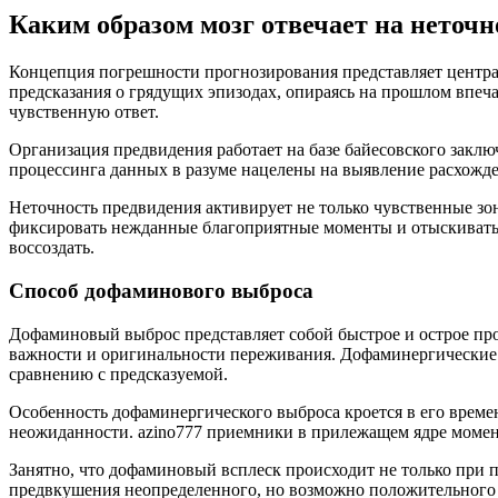
Каким образом мозг отвечает на неточ
Концепция погрешности прогнозирования представляет центр
предсказания о грядущих эпизодах, опираясь на прошлом впеч
чувственную ответ.
Организация предвидения работает на базе байесовского закл
процессинга данных в разуме нацелены на выявление расхожде
Неточность предвидения активирует не только чувственные зо
фиксировать нежданные благоприятные моменты и отыскивать
воссоздать.
Способ дофаминового выброса
Дофаминовый выброс представляет собой быстрое и острое пр
важности и оригинальности переживания. Дофаминергические н
сравнению с предсказуемой.
Особенность дофаминергического выброса кроется в его време
неожиданности. azino777 приемники в прилежащем ядре момен
Занятно, что дофаминовый всплеск происходит не только при 
предвкушения неопределенного, но возможно положительного э