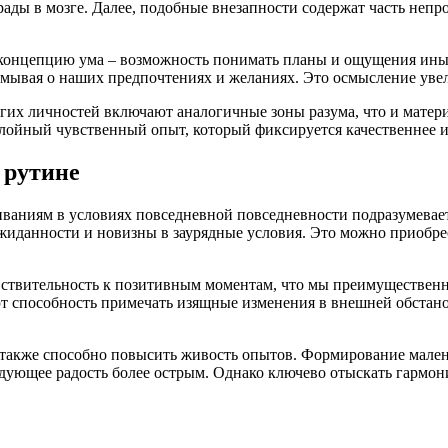
рады в мозге. Далее, подобные внезапности содержат часть неп
 концепцию ума – возможность понимать планы и ощущения ины
думывая о наших предпочтениях и желаниях. Это осмысление ув
угих личностей включают аналогичные зоны разума, что и мате
ойный чувственный опыт, который фиксируется качественнее и 
 рутине
ваниям в условиях повседневной повседневности подразумевае
ожиданности и новизны в заурядные условия. Это можно приобре
увствительность к позитивным моментам, что мы преимуществен
 способность примечать изящные изменения в внешней обстано
 также способно повысить живость опытов. Формирование мален
едующее радость более острым. Однако ключево отыскать гармо