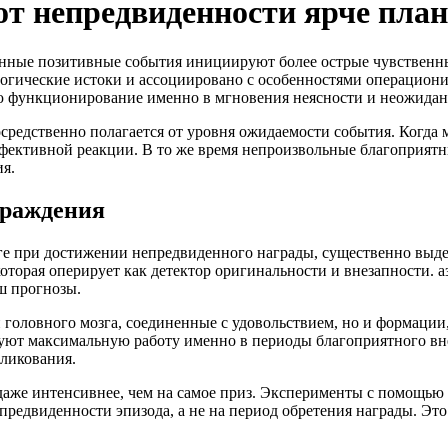
от непредвиденности ярче пла
анные позитивные события инициируют более острые чувственны
огические истоки и ассоциировано с особенностями операциони
ю функционирование именно в мгновения неясности и неожидан
редственно полагается от уровня ожидаемости события. Когда 
аффективной реакции. В то же время непроизвольные благоприя
я.
граждения
е при достижении непредвиденного награды, существенно выде
которая оперирует как детектор оригинальности и внезапности.
ш прогнозы.
 головного мозга, соединенные с удовольствием, но и формации,
уют максимальную работу именно в периоды благоприятного вне
ликования.
ь даже интенсивнее, чем на самое приз. Эксперименты с помощ
едвиденности эпизода, а не на период обретения награды. Это 