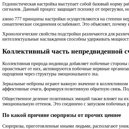
Гедонистическая настройка выступает собой базовый норму р
сигналов. Данный процесс защищает психику от перегрузки, н
азино 777 принципы настройки осуществляются на степени не
синаптические соединения ослабевают. Это объясняет, почему
Хронологические свойства подстройки различаются для различн
интеллектуальные наслаждения способны удерживать мощность
Коллективный часть непредвиденной с
Коллективная природа индивида добавляет побочные стороны
проистекает от них, активируются побочные нервные организ
ощущения через структуры эмоционального эха.
Зеркальные нейроны играют важную значение в коллективном а
аффективные очаги, формируя позитивную обратную связь. Под
Общественное деление позитивных эмоций также влияет на их
эмоциональную оттенок. Это соединено с запуском побочных р
По какой причине сюрпризы от прочих ценнее
Сюрпризы, приготовленные иными людьми, располагают уникал