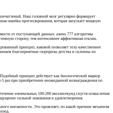
печатлений. Наш головной мозг регулярно формирует
ивная ошибка прогнозирования, которая запускает мощную
симости от поступающей данных. азино 777 алгоритмы
итивную сторону, тем интенсивнее аффективная отклик.
ированный принцип, каковой позволяет телу качественнее
минаем благоприятные сюрпризы детства и склонны их
 Подобный принцип действует как биологический маркер
3-5 раз при приобретении неожиданной вознаграждения по
 течение изначальных 100-200 миллисекунд спустя осмысления
ощущение сильной ликования и удовлетворения.
ного внезапности. Это проясняет, по какой причине механизм
изод.