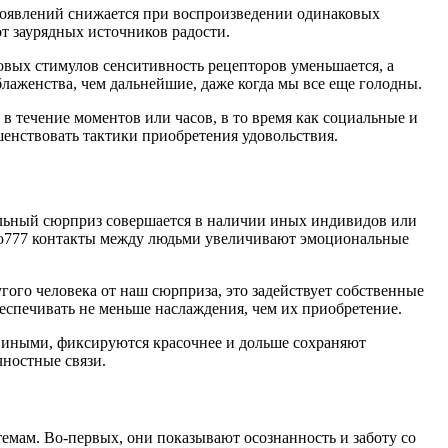
роявлений снижается при воспроизведении одинаковых
т заурядных источников радости.
вых стимулов сенситивность рецепторов уменьшается, а
лаженства, чем дальнейшие, даже когда мы все еще голодны.
в течение моментов или часов, в то время как социальные и
енствовать тактики приобретения удовольствия.
ельный сюрприз совершается в наличии иных индивидов или
ино777 контакты между людьми увеличивают эмоциональные
ого человека от наш сюрприза, это задействует собственные
еспечивать не меньше наслаждения, чем их приобретение.
 иными, фиксируются красочнее и дольше сохраняют
чностные связи.
мам. Во-первых, они показывают осознанность и заботу со