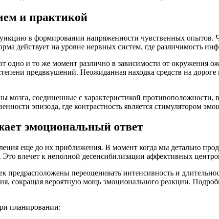
ием и практикой
нкцию в формировании напряженности чувственных опытов. Че
орма действует на уровне нервных систем, где различимость ин
т одно и то же момент различно в зависимости от окружения о
степени предвкушений. Неожиданная находка средств на дороге 
ны мозга, соединенные с характеристикой противоположности,
нности эпизода, где контрастность является стимулятором эмо
жает эмоциональный ответ
ения еще до их приближения. В момент когда мы детально прод
 Это влечет к неполной десенсибилизации аффективных центро
век предрасположены переоценивать интенсивность и длительно
ния, сокращая вероятную мощь эмоционального реакции. Подро
ри планировании: