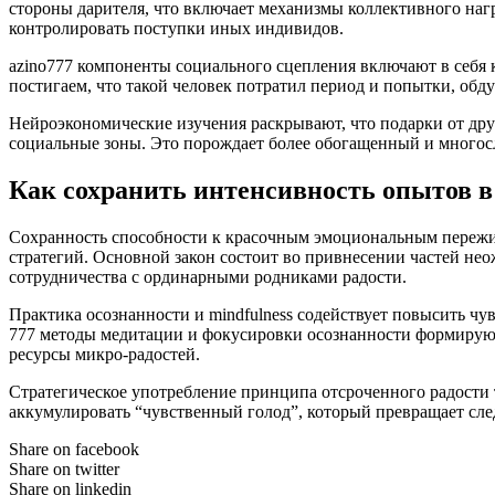
стороны дарителя, что включает механизмы коллективного наг
контролировать поступки иных индивидов.
azino777 компоненты социального сцепления включают в себя
постигаем, что такой человек потратил период и попытки, об
Нейроэкономические изучения раскрывают, что подарки от др
социальные зоны. Это порождает более обогащенный и многосл
Как сохранить интенсивность опытов в
Сохранность способности к красочным эмоциональным пережи
стратегий. Основной закон состоит во привнесении частей не
сотрудничества с ординарными родниками радости.
Практика осознанности и mindfulness содействует повысить ч
777 методы медитации и фокусировки осознанности формируют
ресурсы микро-радостей.
Стратегическое употребление принципа отсроченного радости
аккумулировать “чувственный голод”, который превращает сл
Share on facebook
Share on twitter
Share on linkedin