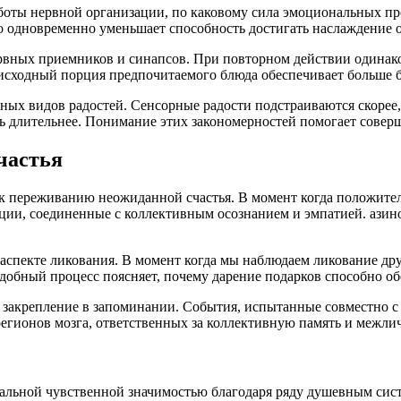
аботы нервной организации, по каковому сила эмоциональных п
о одновременно уменьшает способность достигать наслаждение о
рвных приемников и синапсов. При повторном действии одинако
 исходный порция предпочитаемого блюда обеспечивает больше б
ых видов радостей. Сенсорные радости подстраиваются скорее, 
 длительнее. Понимание этих закономерностей помогает соверш
частья
 к переживанию неожиданной счастья. В момент когда положит
ации, соединенные с коллективным осознанием и эмпатией. аз
спекте ликования. В момент когда мы наблюдаем ликование друг
обный процесс поясняет, почему дарение подарков способно об
 закрепление в запоминании. События, испытанные совместно с
егионов мозга, ответственных за коллективную память и межли
ьной чувственной значимостью благодаря ряду душевным систе