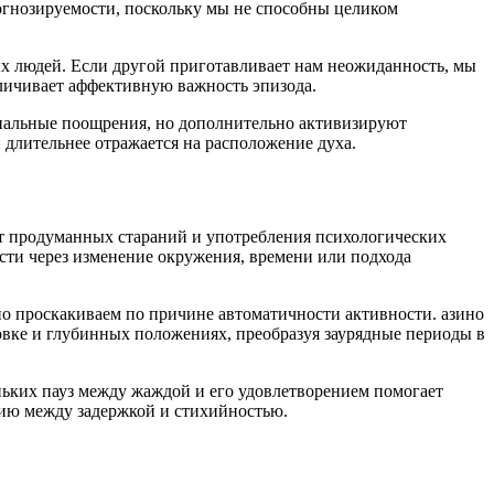
рогнозируемости, поскольку мы не способны целиком
х людей. Если другой приготавливает нам неожиданность, мы
еличивает аффективную важность эпизода.
риальные поощрения, но дополнительно активизируют
длительнее отражается на расположение духа.
т продуманных стараний и употребления психологических
сти через изменение окружения, времени или подхода
но проскакиваем по причине автоматичности активности. азино
вке и глубинных положениях, преобразуя заурядные периоды в
ьких пауз между жаждой и его удовлетворением помогает
нию между задержкой и стихийностью.