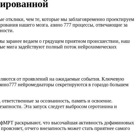
нированной
е отклики, чем те, которые мы заблаговременно проектируем
рования нашего мозга. азино 777 процессы, отвечающие за
ности.
мы заранее ведаем о грядущем приятном происшествии, наш
тные мига задействуют полный поток нейрохимических
ляются от проявлений на ожидаемые события. Ключевую
 азино777 нейромедиаторы секретируются в гораздо большем
 ответственные за осознанность, память и освоение.
запности. Эта запуск следует выбросом серотонина и
ью фМРТ раскрывают, что высочайшая активность дофаминовых
проясняет, отчего внезапность может стать приятнее самого