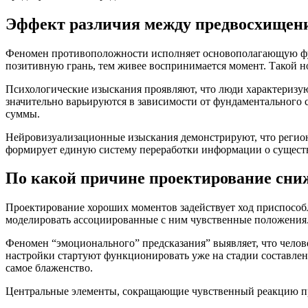
Эффект различия между предвосхищен
Феномен противоположности исполняет основополагающую фу
позитивную грань, тем живее воспринимается момент. Такой н
Психологические изыскания проявляют, что люди характеризую
значительно варьируются в зависимости от фундаментального 
суммы.
Нейровизуализационные изыскания демонстрируют, что регио
формирует единую систему переработки информации о существе
По какой причине проектирование сни
Проектирование хороших моментов задействует ход приспособл
моделировать ассоциированные с ним чувственные положения.
Феномен “эмоционального” предсказания” выявляет, что чело
настройки стартуют функционировать уже на стадии составле
самое блаженство.
Центральные элементы, сокращающие чувственный реакцию п