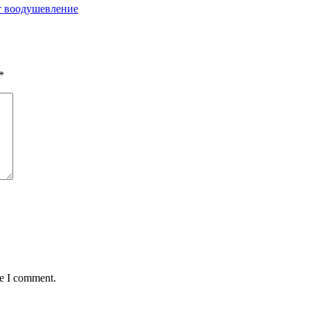
т воодушевление
*
me I comment.