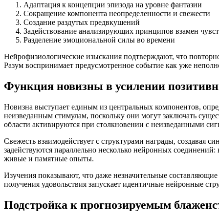
Адаптация к концепции эпизода на уровне фантазии
Сокращение компонента неопределенности и свежести
Создание раздутых предвкушений
Задействование анализирующих принципов взамен чувс
Разделение эмоциональной силы во времени
Нейрофизиологические изыскания подтверждают, что повторно
Разум воспринимает предусмотренное событие как уже неполно
Функция новизны в усилении позитив
Новизна выступает единым из центральных компонентов, опре
неизведанным стимулам, поскольку они могут заключать сущес
области активируются при столкновении с неизведанными сиг
Свежесть взаимодействует с структурами награды, создавая 
задействуются параллельно несколько нейронных соединений: 
живые и памятные опыты.
Изучения показывают, что даже незначительные составляющие
получения удовольствия запускает идентичные нейронные струк
Подстройка к прогнозируемым блаженс