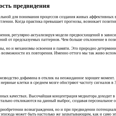
ность предвидения
альной для понимания процессов создания живых аффективных в
атлении. Когда практика превышает прогнозы, возникает позит
ючения, регулярно актуализируя модели предвосхищений в зави
ний от предсказуемых паттернов. Чем больше отклонение в поз
ны, но и механизмы освоения и памяти. Это природно детермин
 возможности их повторения. Именно оттого мы так живо вспо
оизводство дофамина в отклик на неожиданное хорошее момент.
ервные клетки в среднем мозге обостряют частоту сигналов в 
нных качествах. Высочайшая концентрация медиатора доходит в
тально откликаются на данный выброс, создавая персональное 
приобретении вознаграждения, но и при предвидении потенциаль
пизода может быть настолько же захватывающим, как и само эп