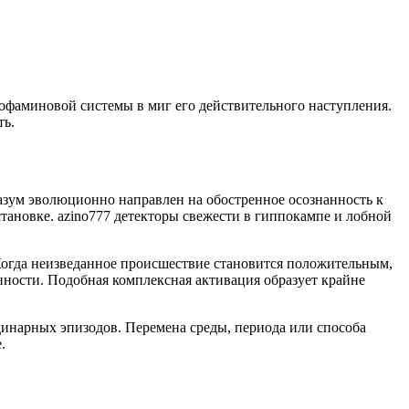
офаминовой системы в миг его действительного наступления.
ть.
зум эволюционно направлен на обостренное осознанность к
ановке. azino777 детекторы свежести в гиппокампе и лобной
Когда неизведанное происшествие становится положительным,
нности. Подобная комплексная активация образует крайне
инарных эпизодов. Перемена среды, периода или способа
.