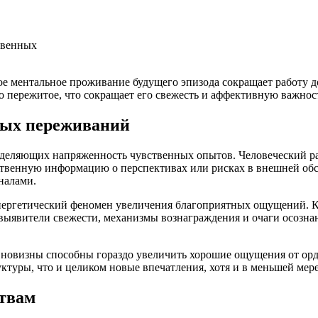
твенных
е ментальное проживание будущего эпизода сокращает работу д
 пережитое, что сокращает его свежесть и аффективную важнос
ных переживаний
деляющих напряженность чувственных опытов. Человеческий ра
твенную информацию о перспективах или рисках в внешней обст
налами.
синергетический феномен увеличения благоприятных ощущений. 
выявители свежести, механизмы вознаграждения и очаги осозна
 новизны способны гораздо увеличить хорошие ощущения от орд
туры, что и целиком новые впечатления, хотя и в меньшей мере
твам