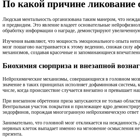
По какой причине ликование 
Людская ментальность организована таким манером, что нежд
и предвидим. Это явление владеет основательные нейрофизиол
обработку информации о награде, демонстрируют увеличенну
Изучения выявляют, что мощность эмоционального опыта непос
мозг пошагово настраивается к этому ведению, снижая силу 
механизмов, создавая красочные и запоминающиеся впечатлени
Биохимия сюрприза и внезапной возна
Нейрохимические механизмы, совершающиеся в головном мозг
значение в таких принципах исполняет дофаминовая система, 
числе, когда происшествие случается внезапно и превышает на
При внезапном обретении приза запускаются не только области
Вентральная участок покрытия и прилежащее ядро демонстрир
эндорфинов, порождая многогранную нейрохимическую ответ 
Занимательно, что головной мозг откликается на нежданност
нервных клеток выпадает именно на мгновение осмысления непр
презента.