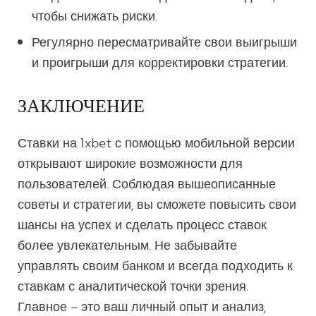
чтобы снижать риски.
Регулярно пересматривайте свои выигрыши
и проигрыши для корректировки стратегии.
ЗАКЛЮЧЕНИЕ
Ставки на 1xbet с помощью мобильной версии
открывают широкие возможности для
пользователей. Соблюдая вышеописанные
советы и стратегии, вы сможете повысить свои
шансы на успех и сделать процесс ставок
более увлекательным. Не забывайте
управлять своим банком и всегда подходить к
ставкам с аналитической точки зрения.
Главное – это ваш личный опыт и анализ,