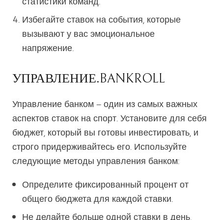
статистики команд.
Избегайте ставок на события, которые
вызывают у вас эмоциональное
напряжение.
УПРАВЛЕНИЕ.BANKROLL
Управление банком – один из самых важных
аспектов ставок на спорт. Установите для себя
бюджет, который вы готовы инвестировать, и
строго придерживайтесь его. Используйте
следующие методы управления банком:
Определите фиксированный процент от
общего бюджета для каждой ставки.
Не делайте больше одной ставки в день,