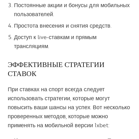
Постоянные акции и бонусы для мобильных
пользователей.
Простота внесения и снятия средств.
Доступ к live-ставкам и прямым
трансляциям.
ЭФФЕКТИВНЫЕ СТРАТЕГИИ
СТАВОК
При ставках на спорт всегда следует
использовать стратегии, которые могут
повысить ваши шансы на успех. Вот несколько
проверенных методов, которые можно
применять на мобильной версии 1xbet: