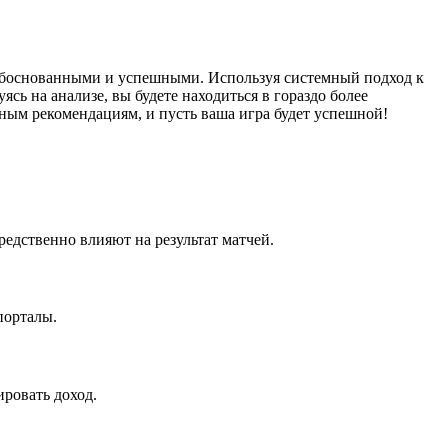
е обоснованными и успешными. Используя системный подход к
сь на анализе, вы будете находиться в гораздо более
ным рекомендациям, и пусть ваша игра будет успешной!
едственно влияют на результат матчей.
порталы.
ровать доход.