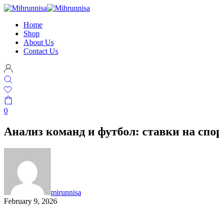
Home
Shop
About Us
Contact Us
0
Анализ команд и футбол: ставки на спо
mirunnisa
February 9, 2026