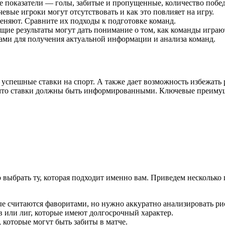
е показатели — голы, забитые и пропущенные, количество побе
евые игроки могут отсутствовать и как это повлияет на игру.
меняют. Сравните их подходы к подготовке команд.
щие результаты могут дать понимание о том, как команды играют
ми для получения актуальной информации и анализа команд.
успешные ставки на спорт. А также дает возможность избежать 
 что ставки должны быть информированными. Ключевые преимуще
о выбрать ту, которая подходит именно вам. Приведем несколько
ые считаются фаворитами, но нужно аккуратно анализировать ри
 или лиг, которые имеют долгосрочный характер.
 которые могут быть забиты в матче.