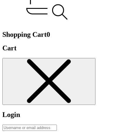
Shopping Cart
0
Cart
Login