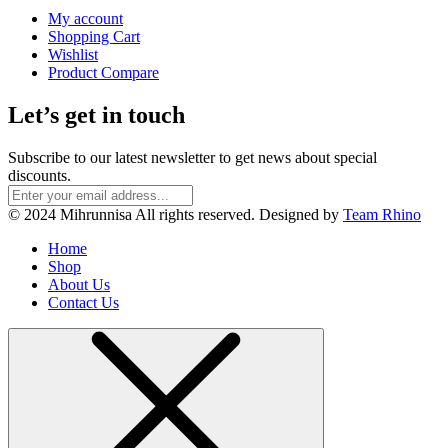
My account
Shopping Cart
Wishlist
Product Compare
Let’s get in touch
Subscribe to our latest newsletter to get news about special
discounts.
© 2024 Mihrunnisa All rights reserved. Designed by
Team Rhino
Home
Shop
About Us
Contact Us