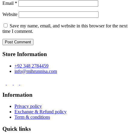
Email
*
Website
Save my name, email, and website in this browser for the next
time I comment.
Store Information
+92 348 2784459
info@mihrunnisa.com
Information
Privacy policy
Exchange & Refund policy
Term & conditions
Quick links