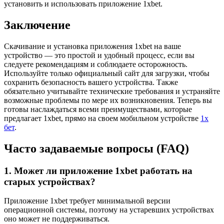
установить и использовать приложение 1xbet.
Заключение
Скачивание и установка приложения 1xbet на ваше
устройство — это простой и удобный процесс, если вы
следуете рекомендациям и соблюдаете осторожность.
Используйте только официальный сайт для загрузки, чтобы
сохранить безопасность вашего устройства. Также
обязательно учитывайте технические требования и устраняйте
возможные проблемы по мере их возникновения. Теперь вы
готовы наслаждаться всеми преимуществами, которые
предлагает 1xbet, прямо на своем мобильном устройстве
1x
бет
.
Часто задаваемые вопросы (FAQ)
1. Может ли приложение 1xbet работать на
старых устройствах?
Приложение 1xbet требует минимальной версии
операционной системы, поэтому на устаревших устройствах
оно может не поддерживаться.