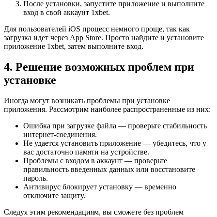
После установки, запустите приложение и выполните
вход в свой аккаунт 1xbet.
Для пользователей iOS процесс немного проще, так как
загрузка идет через App Store. Просто найдите и установите
приложение 1xbet, затем выполните вход.
4. Решение возможных проблем при
установке
Иногда могут возникать проблемы при установке
приложения. Рассмотрим наиболее распространенные из них:
Ошибка при загрузке файла — проверьте стабильность
интернет-соединения.
Не удается установить приложение — убедитесь, что у
вас достаточно памяти на устройстве.
Проблемы с входом в аккаунт — проверьте
правильность введенных данных или восстановите
пароль.
Антивирус блокирует установку — временно
отключите защиту.
Следуя этим рекомендациям, вы сможете без проблем