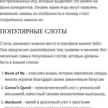
востребованных игр, которые выделяют это казино на
фоне конкурентов. Узнаем, какие игры могут привлечь
внимание, каковы их особенности и почему стоит
попробовать именно их.
ПОПУЛЯРНЫЕ СЛОТЫ
Слоты занимают важное место в портфеле казино 1хбет.
Они предлагают разнообразие тем, графики и механик. Вот
несколько самых популярных слотов, которые должны
быть в вашем списке:
Book of Ra
– классика жанра, которая завоевала сердца
многих игроков благодаря своим заманчивым бонусам.
Gonzo’s Quest
– приключенческий слот с уникальной
механикой, известный своими множителями выигрыша.
Starburst
– яркий и красочный слот с простыми