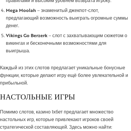
правилами и высоким уровнем возврата игроку.
Mega Moolah
– знаменитый джекпот-слот,
предлагающий возможность выиграть огромные суммы
денег.
Vikings Go Berzerk
– слот с захватывающим сюжетом о
викингах и бесконечными возможностями для
выигрыша.
Каждый из этих слотов предлагает уникальные бонусные
функции, которые делают игру ещё более увлекательной и
прибыльной.
НАСТОЛЬНЫЕ ИГРЫ
Помимо слотов, казино 1хбет предлагает множество
настольных игр, которые привлекают игроков своей
стратегической составляющей. Здесь можно найти: