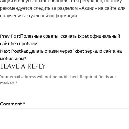
Акции и бонусы в 1хбет обновляются регулярно, поэтому
рекомендуется следить за разделом «Акции» на сайте для
получения актуальной информации.
Prev Post
Полезные советы: скачать 1xbet официальный
сайт без проблем
Next Post
Как делать ставки через 1xbet зеркало сайта на
мобильном?
LEAVE A REPLY
Your email address will not be published.
Required fields are
marked
*
Comment
*